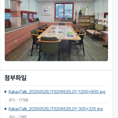
첨부파일
KakaoTalk_20250529_113206529_01-1200x900.jpg
JPG · 171KB
KakaoTalk_20250529_113206529_01-300x225.jpg
JPG · 17KB