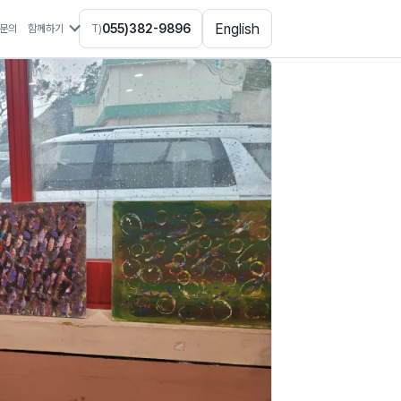
English
055)382-9896
문의
함께하기
T)