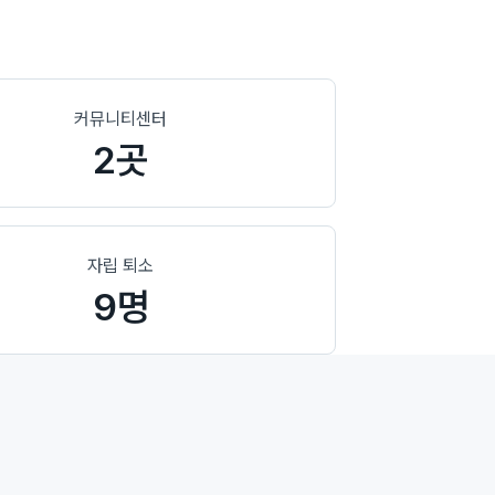
커뮤니티센터
2곳
자립 퇴소
9명