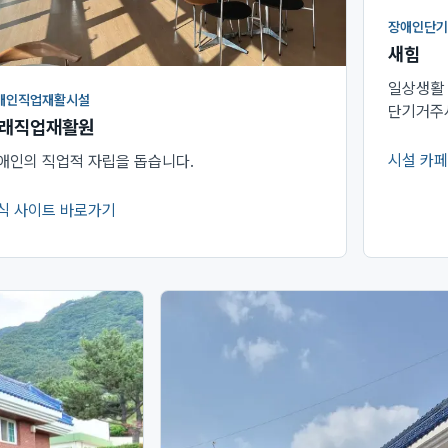
장애인단기
새힘
일상생활
애인직업재활시설
단기거주
래직업재활원
시설 카페
애인의 직업적 자립을 돕습니다.
(새 창에
식 사이트 바로가기
새 창에서 열림)