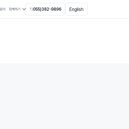
English
055)382-9896
문의
함께하기
T)