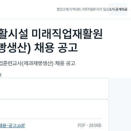
법인소개
지역사회 거주지원
우리의 일상
소식·공개자료
재활시설 미래직업재활원
생산) 채용 공고
업훈련교사(제과제빵생산) 채용 공고
개
채용-공고.pdf
PDF · 285KB