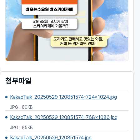
첨부파일
KakaoTalk_20250529_120851574-724x1024.jpg
JPG · 80KB
KakaoTalk_20250529_120851574-768x1086.jpg
JPG · 85KB
KakaoTalk_20250529_120851574.jpg