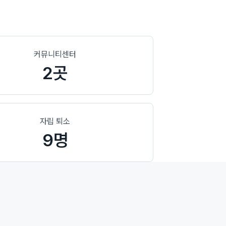
커뮤니티센터
2곳
자립 퇴소
9명