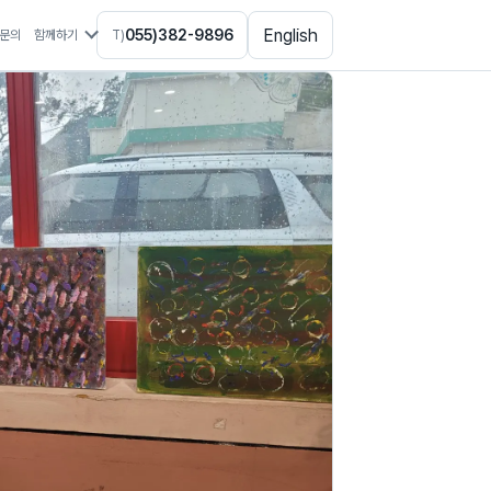
English
055)382-9896
문의
함께하기
T)