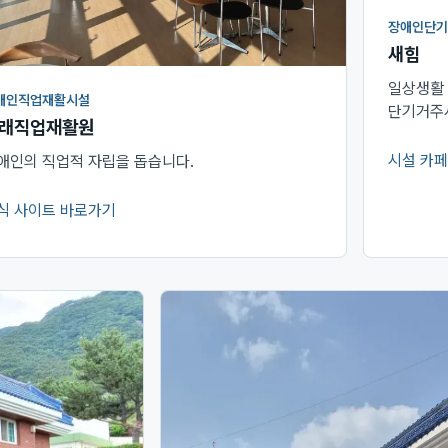
장애인단기
새힘
일상생활
애인직업재활시설
단기거주
래직업재활원
시설 카페
애인의 직업적 자립을 돕습니다.
(새 창에
식 사이트 바로가기
새 창에서 열림)