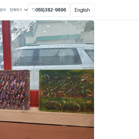
English
055)382-9896
문의
함께하기
T)