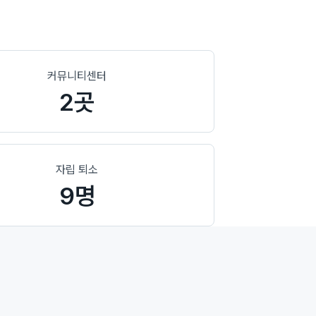
커뮤니티센터
2곳
자립 퇴소
9명