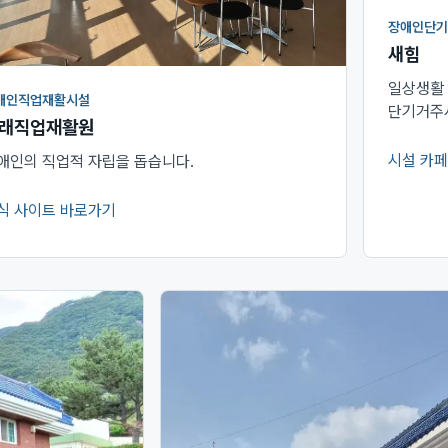
장애인단기
새힘
일상생활
애인직업재활시설
단기거주
래직업재활원
시설 카페
애인의 직업적 자립을 돕습니다.
(새 창에
식 사이트 바로가기
새 창에서 열림)