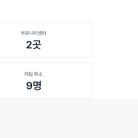
커뮤니티센터
2곳
자립 퇴소
9명