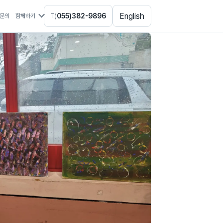
English
055)382-9896
문의
함께하기
T)